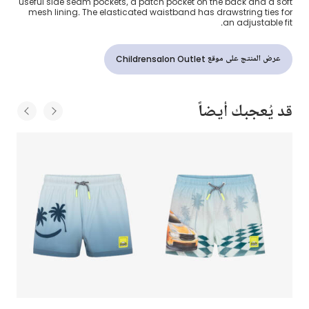
useful side seam pockets, a patch pocket on the back and a soft
mesh lining. The elasticated waistband has drawstring ties for
an adjustable fit.
عرض المنتج على موقع Childrensalon Outlet
قد يُعجبك أيضاً