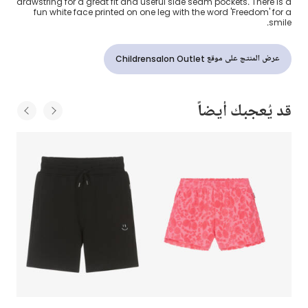
drawstring for a great fit and useful side seam pockets. There is a
fun white face printed on one leg with the word 'Freedom' for a
smile.
عرض المنتج على موقع Childrensalon Outlet
قد يُعجبك أيضاً