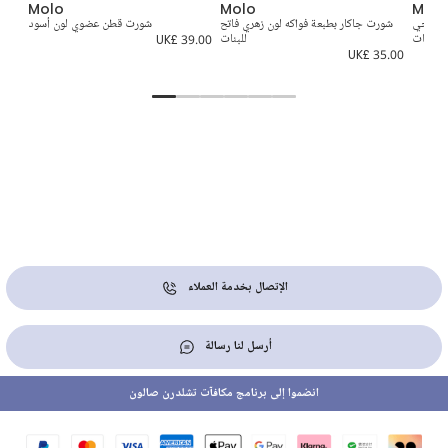
Molo
Molo
Molo
ن عاجي
شورت جاكار بطبعة فواكه لون زهري فاتح
شورت قطن عضوي لون أسود
للبنات
للبنات
UK£ 39.00
9.00
UK£ 35.00
UK
الإتصال بخدمة العملاء
أرسل لنا رسالة
انضموا إلى برنامج مكافآت تشلدرن صالون