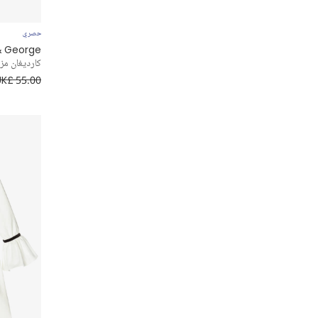
حصري
& George
كارديغان مز
UK£ 55.00