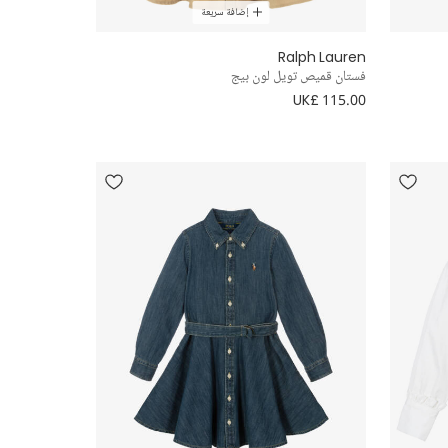
إضافة سريعة
Ralph Lauren
فستان قميص تويل لون بيج
UK£ 115.00