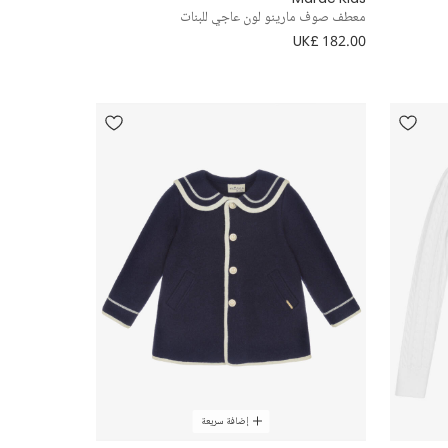
معطف صوف مارينو لون عاجي للبنات
UK£ 182.00
إضافة سريعة