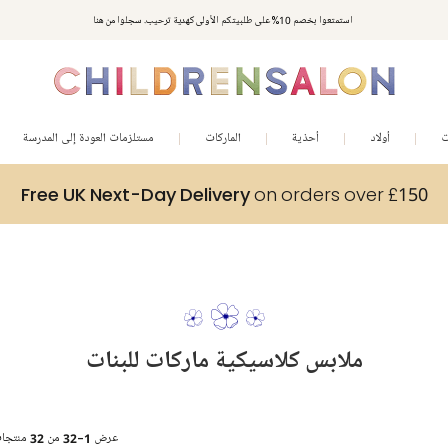
استمتعوا بخصم 10% على طلبيتكم الأولى كهدية ترحيب. سجلوا من هنا
ت
أولاد
أحذية
الماركات
مستلزمات العودة إلى المدرسة
Free UK Next-Day Delivery
on orders over £150
ملابس كلاسيكية ماركات للبنات
عرض
1-32
من
32
منتجا