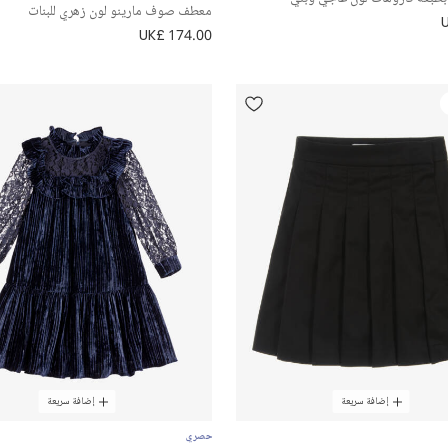
معطف صوف مارينو لون زهري للبنات
UK£ 174.00
إضافة سريعة
إضافة سريعة
حصري