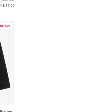
UK£ 57.00
Moschino
13 - 14 سنة
Ralph Lauren
15 - 16 سنة
50% OFF
Sarah Louise
16+ سنة
Burberry