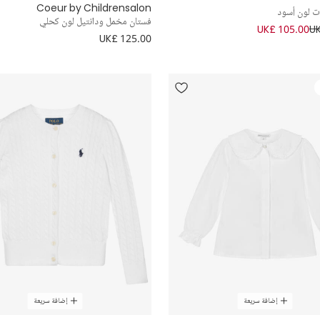
Coeur by Childrensalon
ت لون أسود
فستان مخمل ودانتيل لون كحلي
UK£ 105.00
UK
UK£ 125.00
إضافة سريعة
إضافة سريعة