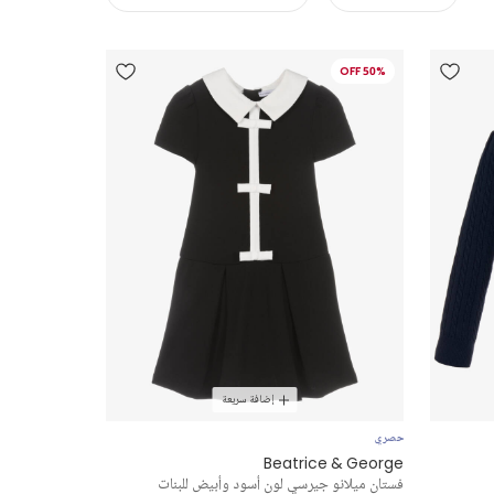
50% OFF
إضافة سريعة
حصري
Beatrice & George
فستان ميلانو جيرسي لون أسود وأبيض للبنات