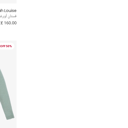
ah Louise
فستان أورغان
£ 160.00
50% OFF