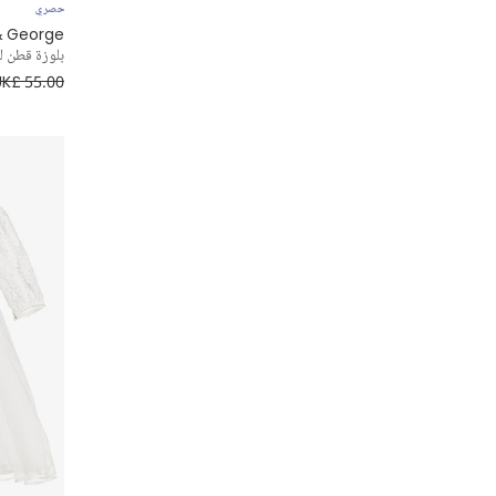
حصري
& George
بلوزة قطن ل
UK£ 55.00