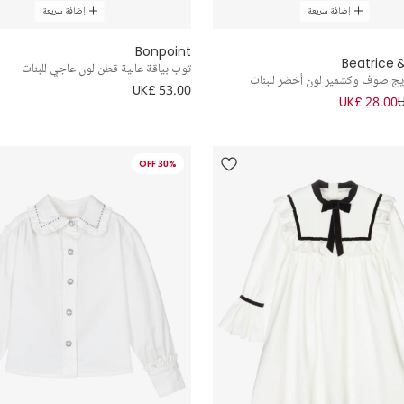
إضافة سريعة
إضافة سريعة
Bonpoint
Beatrice 
توب بياقة عالية قطن لون عاجي للبنات
يج صوف وكشمير لون أخضر للبنات
UK£ 53.00
UK£ 28.00
30% OFF