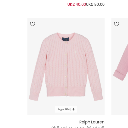
UK£ 40.00
UK£ 80.00
إضافة سريعة
Ralph Lauren
كارديغان قطن محبوك لون زهري للبنات