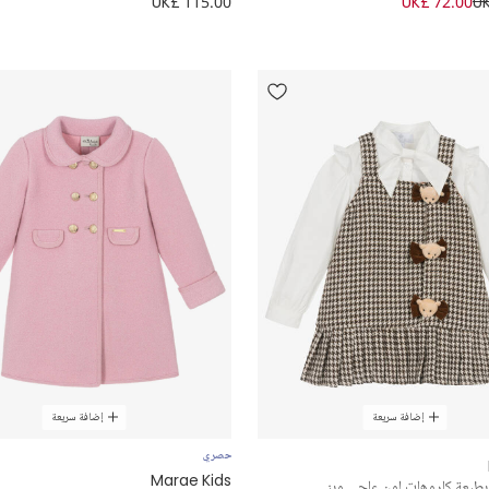
UK£ 115.00
UK£ 72.00
UK
إضافة سريعة
إضافة سريعة
حصري
Marae Kids
بطبعة كاروهات لون عاجي وبني