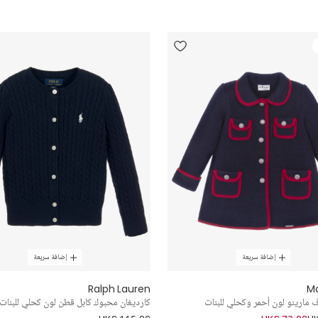
إضافة سريعة
إضافة سريعة
Ralph Lauren
Ma
ارينو لون أحمر وكحلي للبنات
كارديغان محبوك كابل قطن لون كحلي للبنات