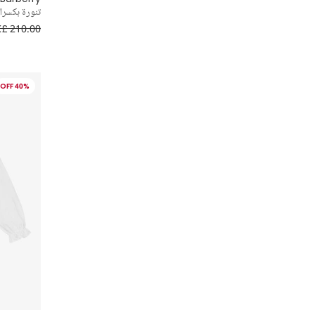
تنورة بكسرا
£ 210.00
40% OFF