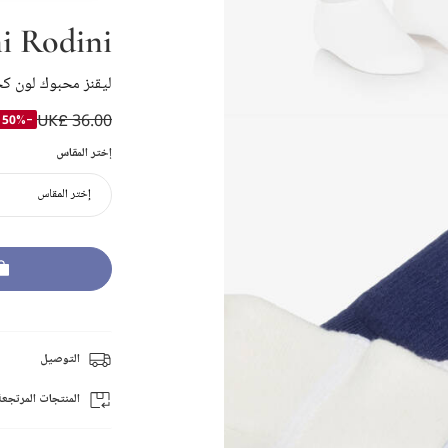
i Rodini
ليقنز محبوك لون كح
UK£ 36.00
-50%
إختر المقاس
إختر المقاس
التوصيل
المنتجات المرتجعة