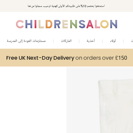
استمتعوا بخصم 10% على طلبيتكم الأولى كهدية ترحيب. سجلوا من هنا
ت
أولاد
أحذية
الماركات
مستلزمات العودة إلى المدرسة
Free UK Next-Day Delivery
on orders over £150