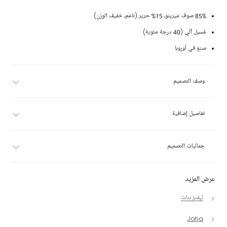
85% صوف ميرينو، 15% حرير (ناعم، خفيف الوزن)
غسيل آلي (40 درجة مئوية)
صنع في أوروبا
وصف التصميم
تفاصيل إضافية
جماليات التصميم
عرض المزيد
ليقنز بنات
Joha