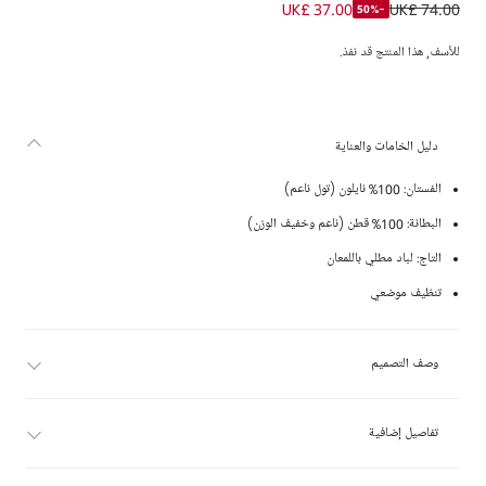
فستان أميرة تول بطبعة قوس قزح للبنات
UK£ 37.00
UK£ 74.00
-50%
للأسف, هذا المنتج قد نفذ.
دليل الخامات والعناية
الفستان: 100% نايلون (تول ناعم)
البطانة: 100% قطن (ناعم وخفيف الوزن)
التاج: لباد مطلي باللمعان
تنظيف موضعي
وصف التصميم
تفاصيل إضافية