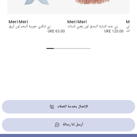
Meri Meri
Meri Meri
Meri 
ن بورود 3D لون برتقالي
زي جند كسارة البندق لون زهري للبنات
زي تنكري حورية البحر لون أزرق
 للبنات
UK£ 120.00
UK£ 65.00
7.00
الإتصال بخدمة العملاء
أرسل لنا رسالة