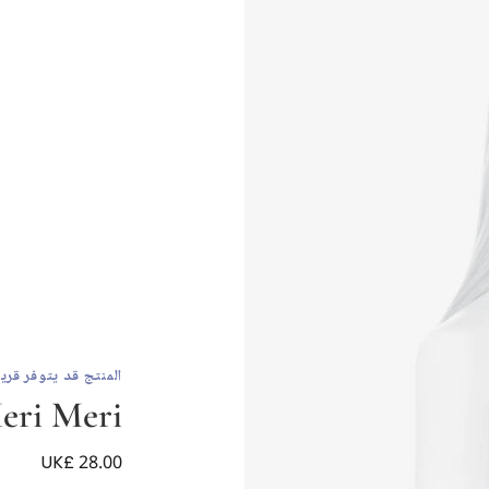
المنتج قد يتوفر قريبا
eri Meri
UK£ 28.00
قبعة كعكة عيد الميلاد ل