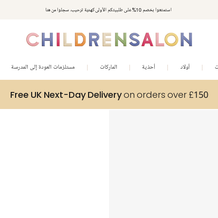
استمتعوا بخصم 10% على طلبيتكم الأولى كهدية ترحيب. سجلوا من هنا
ت
أولاد
أحذية
الماركات
مستلزمات العودة إلى المدرسة
Free UK Next-Day Delivery
on orders over £150