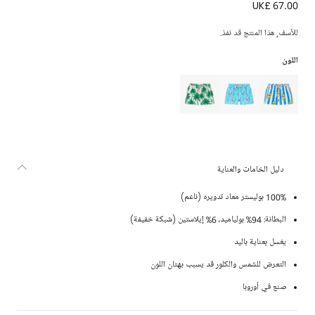
UK£ 67.00
شورت سباحة بطبعة بط لون أخضر فاتح للأولاد
للأسف, هذا المنتج قد نفذ.
اللون
دليل الخامات والعناية
100% بوليستر معاد تدويره (ناعم)
البطانة: 94% بولياميد، 6% إيلاستين (شبكة خفيفة)
يغسل بعناية باليد
التعرض للشمس والكلور قد يسبب بهتان اللون
صنع في أوروبا