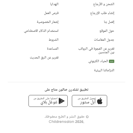
الشحن و الأرجاع
الهدايا
إنشاء طلب الإرجاع
فرص العمل
إتصل بنا
إشعار الخصوصية
حول الموقع
استخدام الذكاء الاصطناعي
جدول المقاسات
الشروط
تقرير عن الفجوة في الرواتب
المساعدة
بين الجنسين
تقرير عن الرق الحديث
الحياد الكربوني
جديد
التزاماتنا البيئية
تطبيق تشلدرن صالون متاح على
تحميل التطبيق من
احصلوا على التطبيق من
أبل ستور
غوغل بلاي
© حقوق النشر و الطبع محفوظة،
Childrensalon 2026
,