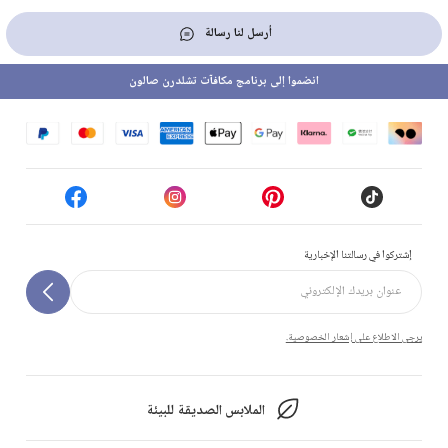
أرسل لنا رسالة
انضموا إلى برنامج مكافآت تشلدرن صالون
إشتركوا في رسالتنا الإخبارية
يرجى الاطلاع على إشعار الخصوصية.
الملابس الصديقة للبيئة