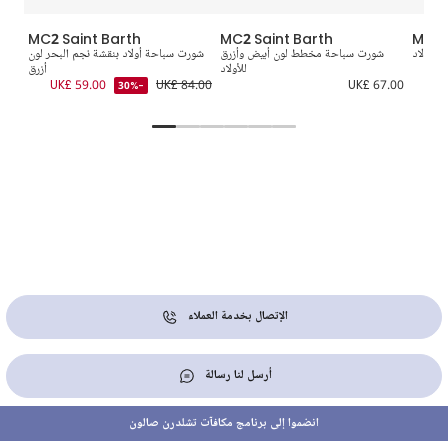
MC2 Saint Barth
MC2 Saint Barth
MC2 
للأولاد
شورت سباحة مخطط لون أبيض وأزرق
شورت سباحة أولاد بنقشة نجم البحر لون
ش
للأولاد
أزرق
9.00
UK£ 59.00
UK£ 84.00
UK£ 67.00
-30%
الإتصال بخدمة العملاء
أرسل لنا رسالة
انضموا إلى برنامج مكافآت تشلدرن صالون