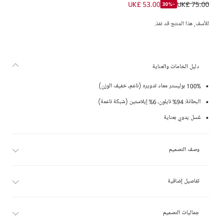
شورت سباحة بطبعة بيزلي لون أزرق للأولاد
UK£ 53.00
UK£ 75.00
-30%
للأسف, هذا المنتج قد نفذ.
دليل الخامات والعناية
100% بوليستر معاد تدويره (ناعم، خفيف الوزن)
البطانة: 94% نايلون، 6% إيلاستين (شبكة ناعمة)
غسل يدوي بعناية
وصف التصميم
تفاصيل إضافية
جماليات التصميم