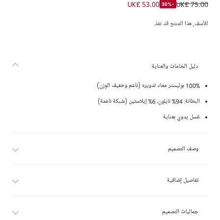
شورت سباحة لون كحلي للأولاد
UK£ 53.00
UK£ 75.00
-30%
للأسف, هذا المنتج قد نفذ.
دليل الخامات والعناية
100% بوليستر معاد تدويره (ناعم وخفيف الوزن)
البطانة: 94% نايلون، 6% إيلاستين (شبكة ناعمة)
غسل يدوي بعناية
وصف التصميم
تفاصيل إضافية
جماليات التصميم