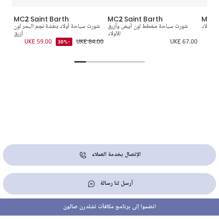
MC2 Saint Barth
MC2 Saint Barth
MC2 
للأولاد
شورت سباحة مخطط لون أبيض وأزرق
شورت سباحة أولاد بنقشة نجم البحر لون
للأولاد
أزرق
0.00
UK£ 59.00
UK£ 84.00
UK£ 67.00
-30%
الإتصال بخدمة العملاء
أرسل لنا رسالة
انضموا إلى برنامج مكافآت تشلدرن صالون