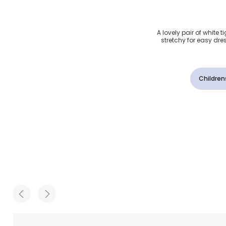
ومتي لون
A lovely pair of white t
stretchy for easy dr