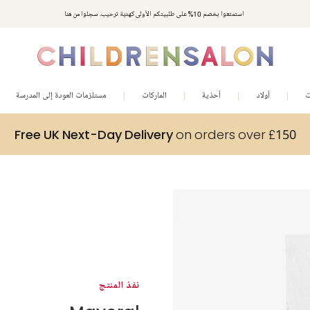
استمتعوا بخصم 10% على طلبيتكم الأولى كهدية ترحيب. سجلوا من هنا
ت
أولاد
أحذية
الماركات
مستلزمات العودة إلى المدرسة
Free UK Next-Day Delivery
on orders over £150
نفذ المنتج