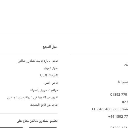
حول الموقع
قوموا بزيارة بوتيك تشلدرن صالون
لاء
حول الموقع
التزاماتنا البيئية
لوا بنا
فرص العمل
مواقع التسويق بالعمولة
01892 779
تقرير عن الفجوة في الرواتب بين الجنسين
02 
تقرير عن الرق الحديث
يكية:
+1-646-400-6655
+44 1892 7
تطبيق تشلدرن صالون متاح على
01892 481