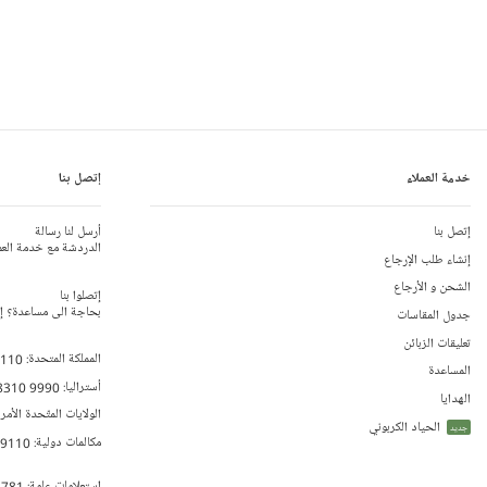
خدمة العملاء
إتصل بنا
إتصل بنا
أرسل لنا رسالة
الدردشة مع خدمة العم
إنشاء طلب الإرجاع
الشحن و الأرجاع
إتصلوا بنا
بحاجة الى مساعدة؟ إتص
جدول المقاسات
تعليقات الزبائن
المملكة المتحدة:
 110
المساعدة
أستراليا:
8310 9990
الهدايا
الولايات المتّحدة الأمر
الحياد الكربوني
جديد
مكالمات دولية:
79110
إستعلامات عامة:
 781