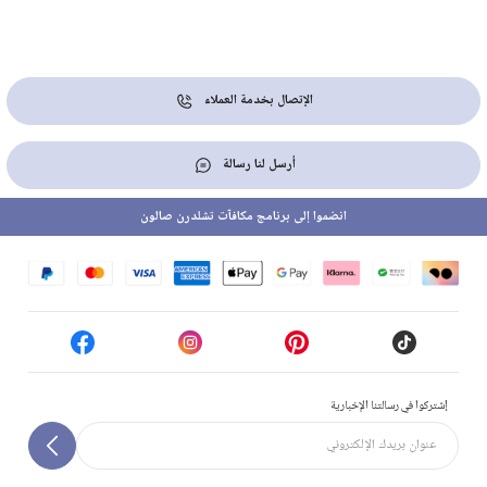
الإتصال بخدمة العملاء
أرسل لنا رسالة
انضموا إلى برنامج مكافآت تشلدرن صالون
إشتركوا في رسالتنا الإخبارية