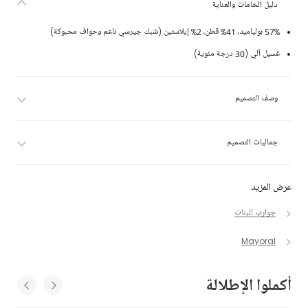
دليل الخامات والعناية
57% بولياميد، 41% قطن، 2% إيلاستين (شبك جيرسي ناعم وحواف محبوكة)
غسيل آلي (30 درجة مئوية)
وصف التصميم
جماليات التصميم
عرض المزيد
جوارب للبنات
Mayoral
أكملوا الإطلالة