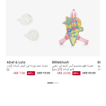
Abel & Lula
Billieblush
Billi
ون أزرق
حقيبة ظهر بتصميم آيس كريم لون ذهبي
مشبك شعر بوردة لون أبيض للبنات (عدد
ف
للبنات
لامع للبنات (27 سم)
2)
0.00
UK£ 7.00
UK£ 13.00
UK£ 23.00
UK£ 45.00
UK
-45%
-50%