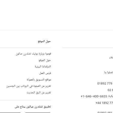
حول الموقع
قوموا بزيارة بوتيك تشلدرن صالون
لاء
حول الموقع
التزاماتنا البيئية
لوا بنا
فرص العمل
مواقع التسويق بالعمولة
01892 779
تقرير عن الفجوة في الرواتب بين الجنسين
02 
تقرير عن الرق الحديث
يكية:
+1-646-400-6655
+44 1892 7
تطبيق تشلدرن صالون متاح على
01892 481