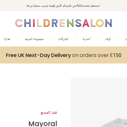
استمتعوا بخصم 10% على طلبيتكم الأولى كهدية ترحيب. سجلوا من هنا
ت
أولاد
أحذية
الماركات
مجموعة الصيف
هدايا
Free UK Next-Day Delivery
on orders over £150
نفذ المنتج
Mayoral