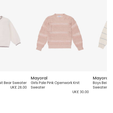
Mayoral
Mayoral
Knit Bear Sweater
Girls Pale Pink Openwork Knit
Boys Beige 
UK£ 28.00
Sweater
Sweater
UK£ 30.00