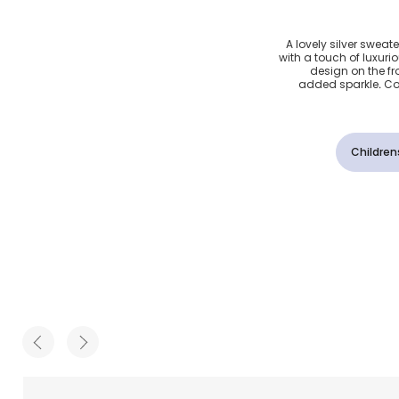
رتر لون
A lovely silver sweater
with a touch of luxurio
design on the fro
added sparkle. Cos