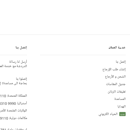
خدمة العملاء
إتصل بنا
إتصل بنا
أرسل لنا رسالة
الدردشة مع خدمة العم
إنشاء طلب الإرجاع
الشحن و الأرجاع
إتصلوا بنا
بحاجة الى مساعدة؟ إتص
جدول المقاسات
تعليقات الزبائن
المملكة المتحدة:
 110
المساعدة
أستراليا:
8310 9990
الهدايا
الولايات المتّحدة الأمر
الحياد الكربوني
جديد
مكالمات دولية:
79110
إستعلامات عامة:
 781