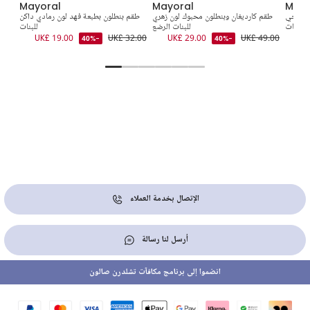
Mayoral
Mayoral
Mayo
 وعاجي
طقم كارديغان وبنطلون محبوك لون زهري
طقم بنطلون بطبعة فهد لون رمادي داكن
طقم
للبنات
للبنات الرضع
للبنات
6.00
UK£ 19.00
UK£ 32.00
UK£ 29.00
UK£ 49.00
UK
-40%
-40%
الإتصال بخدمة العملاء
أرسل لنا رسالة
انضموا إلى برنامج مكافآت تشلدرن صالون