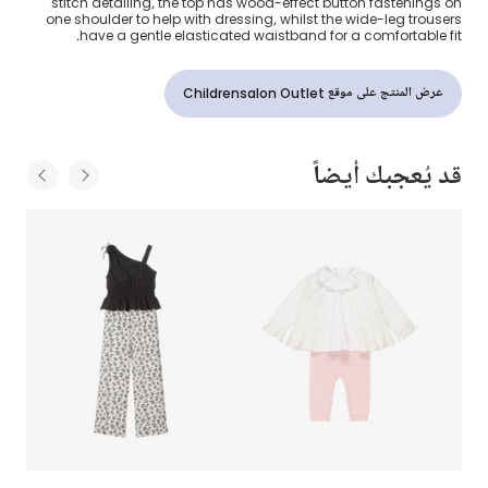
stitch detailing, the top has wood-effect button fastenings on
one shoulder to help with dressing, whilst the wide-leg trousers
have a gentle elasticated waistband for a comfortable fit.
عرض المنتج على موقع Childrensalon Outlet
قد يُعجبك أيضاً