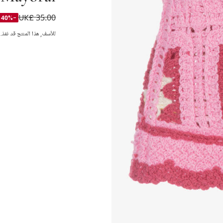
UK£ 35.00
فستان كروشيه لون 
-40%
للأسف, هذا المنتج قد نفذ.