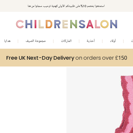
استمتعوا بخصم 10% على طلبيتكم الأولى كهدية ترحيب. سجلوا من هنا
ت
أولاد
أحذية
الماركات
مجموعة الصيف
هدايا
Free UK Next-Day Delivery
on orders over £150