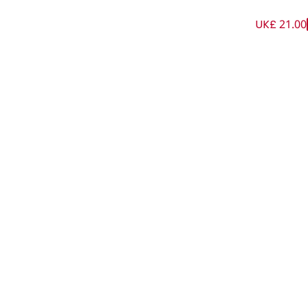
UK£ 21.00
زهري وعاجي للبنات