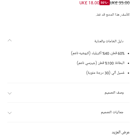
فستان كروشيه لون برتقالي وليلكي للبنات
UK£ 18.00
UK£ 35.00
-50%
للأسف, هذا المنتج قد نفذ.
دليل الخامات والعناية
60% قطن، 40% أكريليك (كروشيه ناعم)
البطانة: 100% قطن (جيرسي ناعم)
غسيل آلي (30 درجة مئوية)
وصف التصميم
جماليات التصميم
عرض المزيد