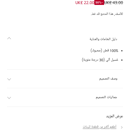
طقم بنطلون محبوك لون عاجي للبنات
UK£ 22.00
UK£ 43.00
-50%
للأسف, هذا المنتج قد نفذ.
دليل الخامات والعناية
100% قطن (محبوك)
غسيل آلي (30 درجة مئوية)
وصف التصميم
جماليات التصميم
عرض المزيد
أطقم أكثر من قطعة للبنات