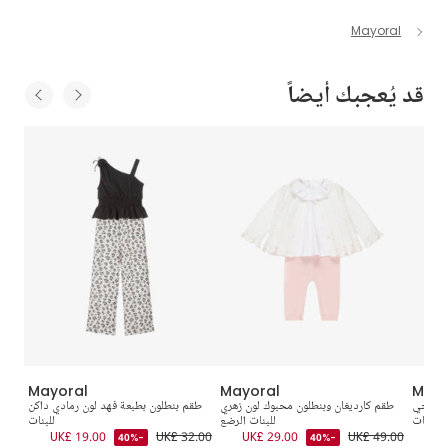
Mayoral
قد يُعجبك أيضاً
Mayoral
Mayoral
Mayo
 وعاجي
طقم كارديغان وبنطلون محبوك لون زهري
طقم بنطلون بطبعة فهد لون رمادي داكن
th
للبنات
للبنات الرضع
للبنات
4.00
UK£ 19.00
UK£ 32.00
UK£ 29.00
UK£ 49.00
UK
-40%
-40%