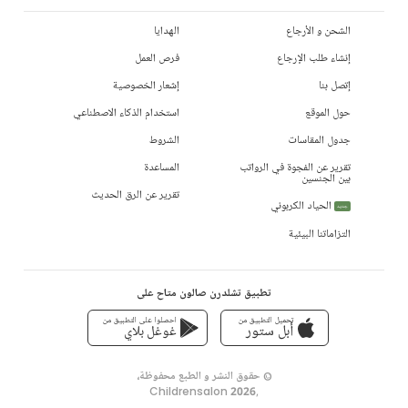
الشحن و الأرجاع
الهدايا
إنشاء طلب الإرجاع
فرص العمل
إتصل بنا
إشعار الخصوصية
حول الموقع
استخدام الذكاء الاصطناعي
جدول المقاسات
الشروط
تقرير عن الفجوة في الرواتب
المساعدة
بين الجنسين
تقرير عن الرق الحديث
الحياد الكربوني
جديد
التزاماتنا البيئية
تطبيق تشلدرن صالون متاح على
تحميل التطبيق من
احصلوا على التطبيق من
أبل ستور
غوغل بلاي
© حقوق النشر و الطبع محفوظة،
Childrensalon 2026
,