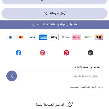
أرسل لنا رسالة
انضموا إلى برنامج مكافآت تشلدرن صالون
إشتركوا في رسالتنا الإخبارية
يرجى الاطلاع على إشعار الخصوصية.
الملابس الصديقة للبيئة