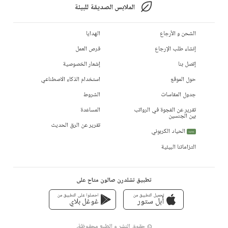
الملابس الصديقة للبيئة
الشحن و الأرجاع
الهدايا
إنشاء طلب الإرجاع
فرص العمل
إتصل بنا
إشعار الخصوصية
حول الموقع
استخدام الذكاء الاصطناعي
جدول المقاسات
الشروط
تقرير عن الفجوة في الرواتب
المساعدة
بين الجنسين
تقرير عن الرق الحديث
الحياد الكربوني
جديد
التزاماتنا البيئية
تطبيق تشلدرن صالون متاح على
تحميل التطبيق من
احصلوا على التطبيق من
أبل ستور
غوغل بلاي
© حقوق النشر و الطبع محفوظة،