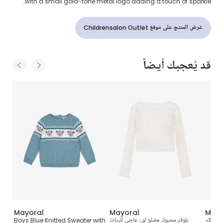
with a small gold-tone metal logo adding a touch of sparkle.
عرض المنتج على موقع Childrensalon Outlet
قد يُعجبك أيضاً
Mayoral
Mayoral
Mayo
للأولاد
بلوفر محبوك مضلع لون عاجي للبنات
Boys Blue Knitted Sweater with
r