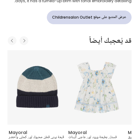
days, it has a turned-up brim with tonal embroidery detailing.
عرض المنتج على موقع Childrensalon Outlet
قد يُعجبك أيضاً
Mayoral
Mayoral
Mayo
ون أزرق
فستان بطبعة ورود لون عاجي للبنات
قبعة بيني قطن محبوك لون كحلي وأخضر