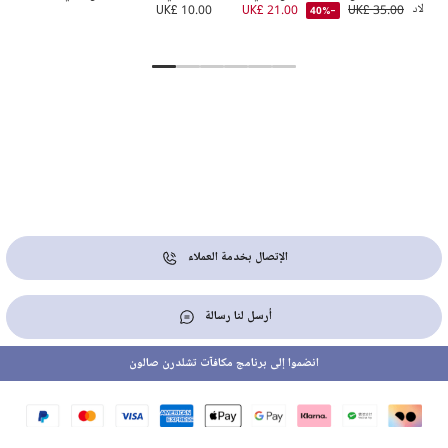
للأولاد
UK£ 35.00
UK£ 21.00
UK£ 10.00
5.00
-40%
UK
الإتصال بخدمة العملاء
أرسل لنا رسالة
انضموا إلى برنامج مكافآت تشلدرن صالون