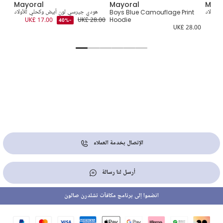
Mayoral
Mayoral
Mayo
للأولاد
Boys Blue Camouflage Print
هودي جيرسي لون أبيض وكحلي للأولاد
UK£ 17.00
UK£ 28.00
Hoodie
UK
-40%
4.00
UK£ 28.00
الإتصال بخدمة العملاء
أرسل لنا رسالة
انضموا إلى برنامج مكافآت تشلدرن صالون