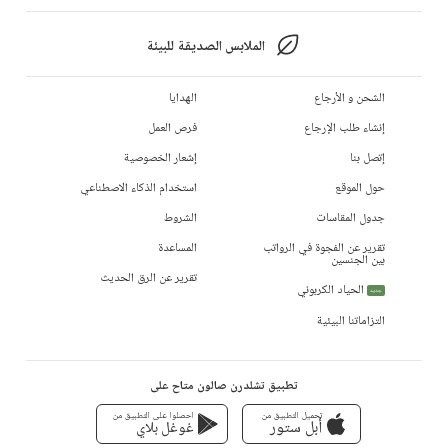
الملابس الصديقة للبيئة
الشحن و الأرجاع
الهدايا
إنشاء طلب الإرجاع
فرص العمل
إتصل بنا
إشعار الخصوصية
حول الموقع
استخدام الذكاء الاصطناعي
جدول المقاسات
الشروط
تقرير عن الفجوة في الرواتب
المساعدة
بين الجنسين
تقرير عن الرق الحديث
الحياد الكربوني
جديد
التزاماتنا البيئية
تطبيق تشلدرن صالون متاح على
تحميل التطبيق من
احصلوا على التطبيق من
أبل ستور
غوغل بلاي