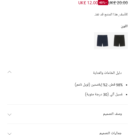
شورت تشينو قطن لون بيج للأولاد
UK£ 12.00
UK£ 20.00
-40%
للأسف, هذا المنتج قد نفذ.
اللون
دليل الخامات والعناية
98% قطن، 2% إيلاستين (تويل ناعم)
غسيل آلي (30 درجة مئوية)
وصف التصميم
جماليات التصميم