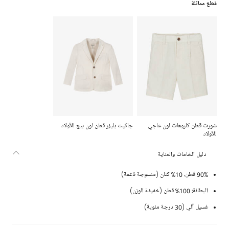
قطع مماثلة
شورت قطن كاروهات لون عاجي
جاكيت بليزر قطن لون بيج للأولاد
للأولاد
دليل الخامات والعناية
90% قطن، 10% كتان (منسوجة ناعمة)
البطانة: 100% قطن (خفيفة الوزن)
غسيل آلي (30 درجة مئوية)