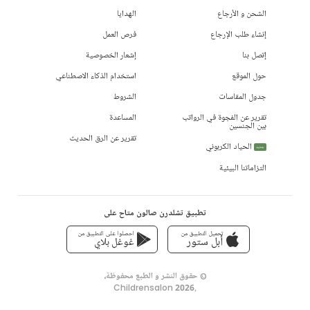
الشحن و الأرجاع
الهدايا
إنشاء طلب الإرجاع
فرص العمل
إتصل بنا
إشعار الخصوصية
حول الموقع
استخدام الذكاء الاصطناعي
جدول المقاسات
الشروط
تقرير عن الفجوة في الرواتب
المساعدة
بين الجنسين
تقرير عن الرق الحديث
الحياد الكربوني
جديد
التزاماتنا البيئية
تطبيق تشلدرن صالون متاح على
تحميل التطبيق من
احصلوا على التطبيق من
أبل ستور
غوغل بلاي
© حقوق النشر و الطبع محفوظة،
Childrensalon 2026
,