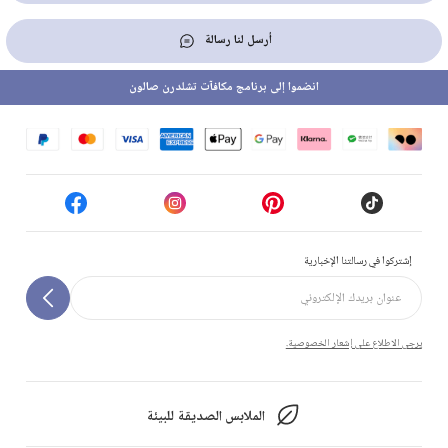
أرسل لنا رسالة
انضموا إلى برنامج مكافآت تشلدرن صالون
إشتركوا في رسالتنا الإخبارية
يرجى الاطلاع على إشعار الخصوصية.
الملابس الصديقة للبيئة