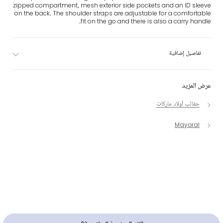
zipped compartment, mesh exterior side pockets and an ID sleeve
on the back. The shoulder straps are adjustable for a comfortable
fit on the go and there is also a carry handle.
تفاصيل إضافية
عرض المزيد
حقائب أولاد ماركات
Mayoral