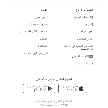
الشحن و الأرجاع
الهدايا
إنشاء طلب الإرجاع
فرص العمل
إتصل بنا
إشعار الخصوصية
حول الموقع
استخدام الذكاء الاصطناعي
جدول المقاسات
الشروط
تقرير عن الفجوة في الرواتب
المساعدة
بين الجنسين
تقرير عن الرق الحديث
الحياد الكربوني
جديد
التزاماتنا البيئية
تطبيق تشلدرن صالون متاح على
تحميل التطبيق من
احصلوا على التطبيق من
أبل ستور
غوغل بلاي
© حقوق النشر و الطبع محفوظة،
Childrensalon 2026
,