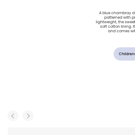
مبراي
A blue chambray dre
patterned with pr
ودات
lightweight, the swee
soft cotton lining. 
and comes wit