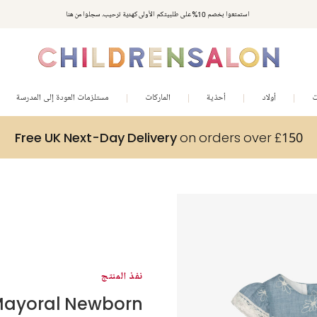
استمتعوا بخصم 10% على طلبيتكم الأولى كهدية ترحيب. سجلوا من هنا
ت
أولاد
أحذية
الماركات
مستلزمات العودة إلى المدرسة
Free UK Next-Day Delivery
on orders over £150
نفذ المنتج
ayoral Newborn