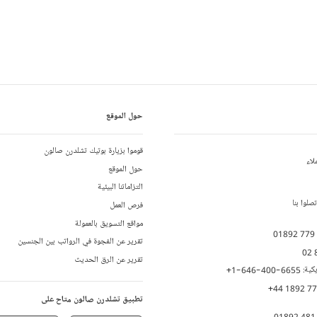
حول الموقع
قوموا بزيارة بوتيك تشلدرن صالون
لاء
حول الموقع
التزاماتنا البيئية
لوا بنا
فرص العمل
مواقع التسويق بالعمولة
01892 779
تقرير عن الفجوة في الرواتب بين الجنسين
02 
تقرير عن الرق الحديث
يكية:
+1-646-400-6655
+44 1892 7
تطبيق تشلدرن صالون متاح على
01892 481