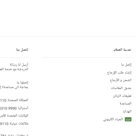
خدمة العملاء
إتصل بنا
إتصل بنا
أرسل لنا رسالة
الدردشة مع خدمة العم
إنشاء طلب الإرجاع
الشحن و الأرجاع
إتصلوا بنا
بحاجة الى مساعدة؟ إتص
جدول المقاسات
تعليقات الزبائن
المملكة المتحدة:
 110
المساعدة
أستراليا:
8310 9990
الهدايا
الولايات المتّحدة الأمر
الحياد الكربوني
جديد
مكالمات دولية:
79110
إستعلامات عامة:
 781