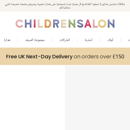
مكافآت تشلدرن صالون | اجمعوا النقاط مع كل عملية شراء لتحصلوا على هدايا حصرية وعروض مصممة خصيصا لتلبي
استمتعوا بخصم 10% على طلبيتكم الأولى كهدية ترحيب. سجلوا من هنا
متطلباتكم
ت
أولاد
أحذية
الماركات
مجموعة الصيف
هدايا
Free UK Next-Day Delivery
on orders over £150