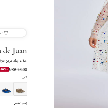
عرض
 de Juan
حذاء جلد مزين بترتر
UK£ 93.00
-40%
اللون
إختر المقاس