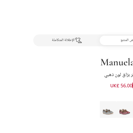
 المنتج
الإطلالة المتكاملة
Manuela
 برّاق لون ذهبي
UK£ 56.00