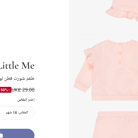
Little Me
طقم شورت قطن لون 
UK£ 29.00
-50%
إختر المقاس
المقاس:
18 شهر