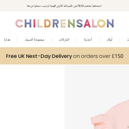
استمتعوا بخصم 10% على طلبيتكم الأولى كهدية ترحيب. سجلوا من هنا
ت
أولاد
أحذية
الماركات
مجموعة الصيف
هدايا
Free UK Next-Day Delivery
on orders over £150