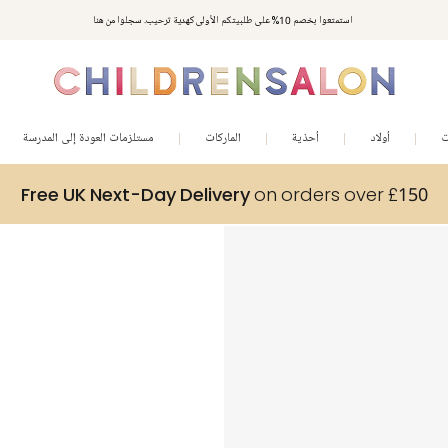
استمتعوا بخصم 10% على طلبيتكم الأولى كهدية ترحيب. سجلوا من هنا
ت
أولاد
أحذية
الماركات
مستلزمات العودة إلى المدرسة
Free UK Next-Day Delivery
on orders over £150