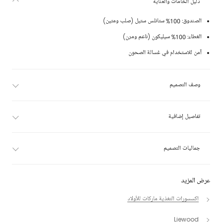
دليل الخامات والعناية
الصندوق: 100% ستانلس ستيل (صلب ومتين)
الغطاء: 100% سيليكون (ناعم ومرن)
آمن للاستخدام في غسالة الصحون
وصف التصميم
تفاصيل إضافية
جماليات التصميم
عرض المزيد
اكسسورات التغذية ماركات للأولاد
Liewood