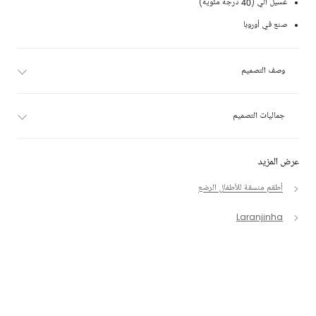
غسيل آلي (40 درجة مئوية)
صنع في أوروبا
وصف التصميم
جماليات التصميم
عرض المزيد
أطقم منسقة للأطفال الرضع
Laranjinha