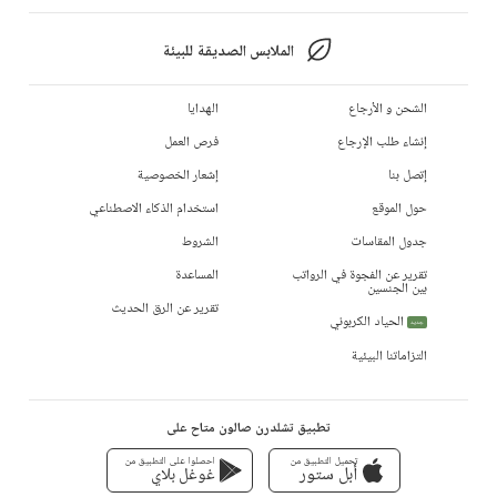
الملابس الصديقة للبيئة
الشحن و الأرجاع
الهدايا
إنشاء طلب الإرجاع
فرص العمل
إتصل بنا
إشعار الخصوصية
حول الموقع
استخدام الذكاء الاصطناعي
جدول المقاسات
الشروط
تقرير عن الفجوة في الرواتب
المساعدة
بين الجنسين
تقرير عن الرق الحديث
الحياد الكربوني
جديد
التزاماتنا البيئية
تطبيق تشلدرن صالون متاح على
تحميل التطبيق من
احصلوا على التطبيق من
أبل ستور
غوغل بلاي