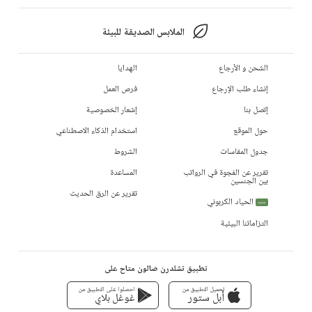
الملابس الصديقة للبيئة
الشحن و الأرجاع
الهدايا
إنشاء طلب الإرجاع
فرص العمل
إتصل بنا
إشعار الخصوصية
حول الموقع
استخدام الذكاء الاصطناعي
جدول المقاسات
الشروط
تقرير عن الفجوة في الرواتب
المساعدة
بين الجنسين
تقرير عن الرق الحديث
الحياد الكربوني
جديد
التزاماتنا البيئية
تطبيق تشلدرن صالون متاح على
تحميل التطبيق من
احصلوا على التطبيق من
أبل ستور
غوغل بلاي