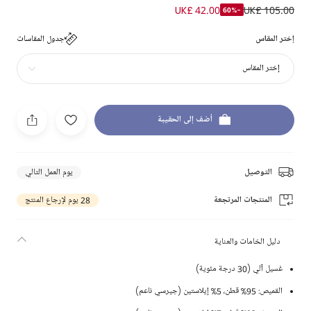
UK£ 42.00
UK£ 105.00
-60%
إختر المقاس
جدول المقاسات
إختر المقاس
أضف إلى الحقيبة
التوصيل
يوم العمل التالي
المنتجات المرتجعة
28 يوم لإرجاع المنتج
دليل الخامات والعناية
غسيل آلي (30 درجة مئوية)
القميص: 95% قطن، 5% إيلاستين (جيرسي ناعم)