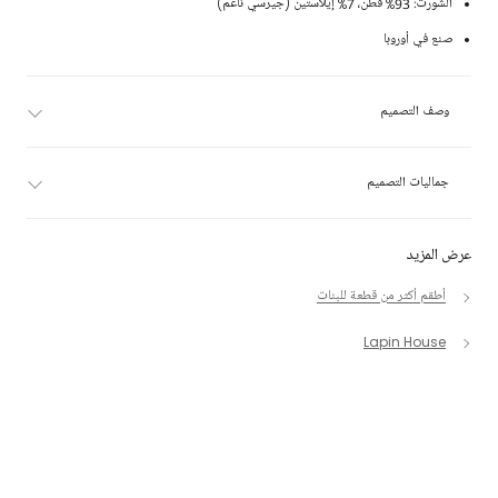
الشورت: 93% قطن، 7% إيلاستين (جيرسي ناعم)
صنع في أوروبا
وصف التصميم
جماليات التصميم
عرض المزيد
أطقم أكثر من قطعة للبنات
Lapin House