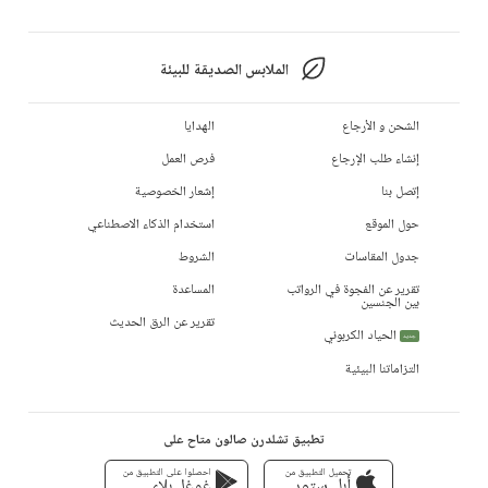
الملابس الصديقة للبيئة
الشحن و الأرجاع
الهدايا
إنشاء طلب الإرجاع
فرص العمل
إتصل بنا
إشعار الخصوصية
حول الموقع
استخدام الذكاء الاصطناعي
جدول المقاسات
الشروط
تقرير عن الفجوة في الرواتب
المساعدة
بين الجنسين
تقرير عن الرق الحديث
الحياد الكربوني
جديد
التزاماتنا البيئية
تطبيق تشلدرن صالون متاح على
تحميل التطبيق من
احصلوا على التطبيق من
أبل ستور
غوغل بلاي