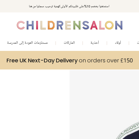
استمتعوا بخصم 10% على طلبيتكم الأولى كهدية ترحيب. سجلوا من هنا
ت
أولاد
أحذية
الماركات
مستلزمات العودة إلى المدرسة
Free UK Next-Day Delivery
on orders over £150