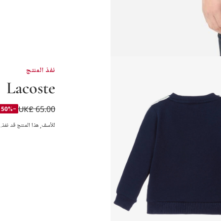
نفذ المنتج
Lacoste
UK£ 65.00
سويتشيرت بشريط شع
-50%
للأسف, هذا المنتج قد نفذ.