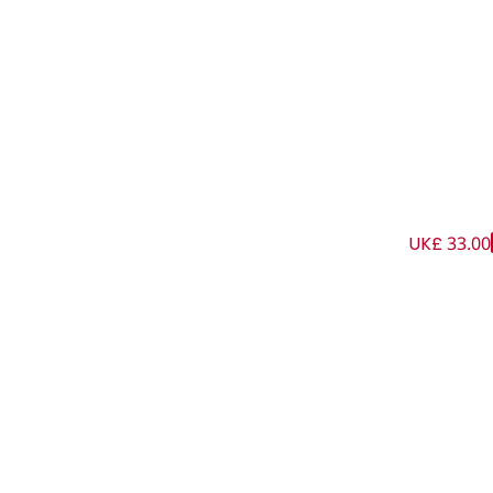
UK£ 33.00
ار لون كحلي للأولاد