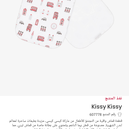
نفذ المنتج
Kissy Kissy
قماش موسلين أبيض مطبوع بلندن باللون
رقم المنتج 607778
قطعة قماش واقية من التجشؤ للأطفال من ماركة كيسي كيسي، مزينة بطبعات ساحرة لمعالم
الأحمر
لندن الشهيرة. مصنوعة من قطن بيما الناعم، وتحتوي على بطانة ماصة من قماش تيري، مما