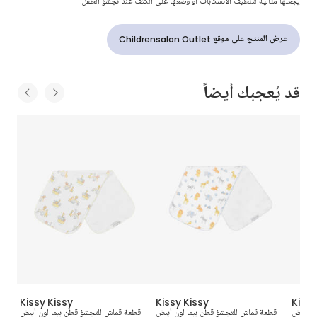
يجعلها مثالية لتنظيف الانسكابات أو وضعها على الكتف عند تجشؤ الطفل.
عرض المنتج على موقع Childrensalon Outlet
قد يُعجبك أيضاً
Kissy Kissy
Kissy Kissy
Kissy
ق وأبيض
قطعة قماش للتجشؤ قطن بيما لون أبيض
قطعة قماش للتجشؤ قطن بيما لون أبيض