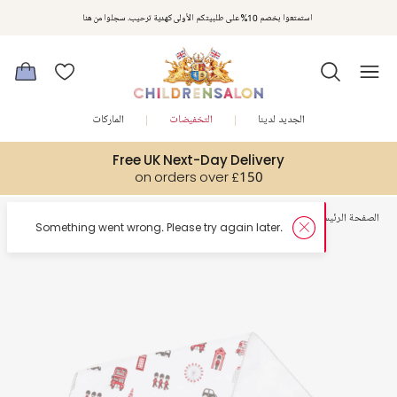
استمتعوا بخصم 10% على طلبيتكم الأولى كهدية ترحيب. سجلوا من هنا
الجديد لدينا
التخفيضات
الماركات
Free UK Next-Day Delivery
on orders over £150
الصفحة الرئيسية
أطفال رضع
ملحقات التغدية
later.