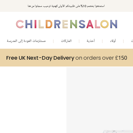
استمتعوا بخصم 10% على طلبيتكم الأولى كهدية ترحيب. سجلوا من هنا
ت
أولاد
أحذية
الماركات
مستلزمات العودة إلى المدرسة
Free UK Next-Day Delivery
on orders over £150