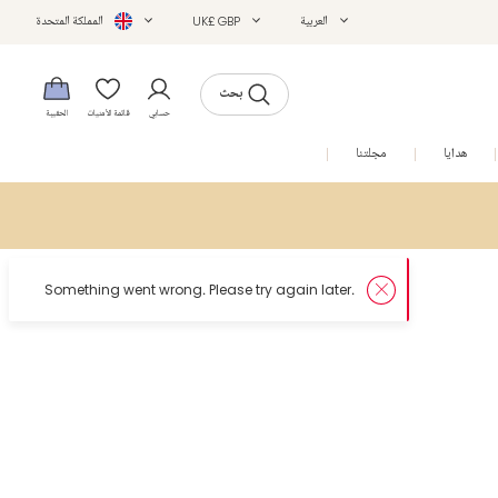
العربية
UK£ GBP
المملكة المتحدة
بحث
حسابي
قائمة الأمنيات
الحقيبة
هدايا
مجلتنا
التخفيضات