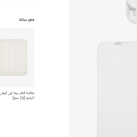
قطع مماثلة
بطانية قطن بيما لون أبيض ل
الرضع (73 سم)