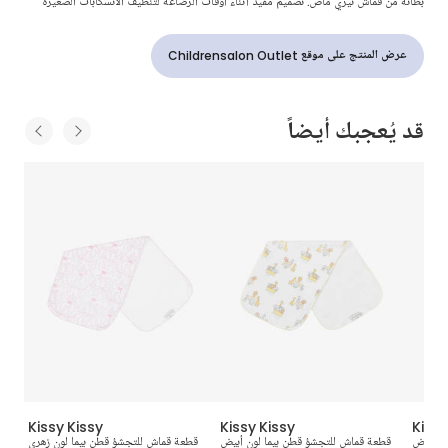
بطانة من قماش تيري ماص. تصميم مفيد أثناء أوقات الرضاعة لتنظيف الانسكابات الصغيرة
عرض المنتج على موقع Childrensalon Outlet
قد يُعجبك أيضاً
Kissy Kissy
Kissy Kissy
Kissy
ون أبيض
قطعة قماش للتجشؤ قطن بيما لون أبيض
قطعة قماش للتجشؤ قطن بيما لون زهري
قماش