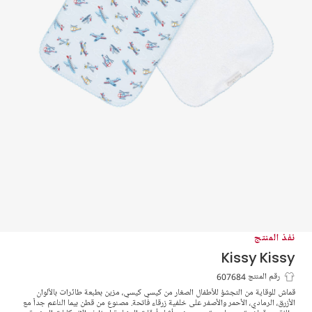
نفذ المنتج
Kissy Kissy
قماش موسلين أزرق فاتح بنقشة الطائرات
رقم المنتج 607684
قماش للوقاية من التجشؤ للأطفال الصغار من كيسي كيسي، مزين بطبعة طائرات بالألوان
للأولاد
الأزرق، الرمادي، الأحمر والأصفر على خلفية زرقاء فاتحة. مصنوع من قطن بيما الناعم جداً مع