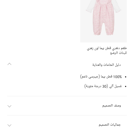
طقم دنغري قطن بيما لون زهري
للبنات الرضع
دليل الخامات والعناية
100% قطن بيما (جيرسي ناعم)
غسيل آلي (30 درجة مئوية)
وصف التصميم
جماليات التصميم