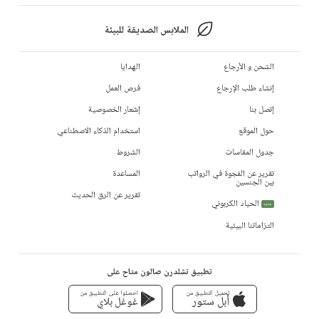
الملابس الصديقة للبيئة
الشحن و الأرجاع
الهدايا
إنشاء طلب الإرجاع
فرص العمل
إتصل بنا
إشعار الخصوصية
حول الموقع
استخدام الذكاء الاصطناعي
جدول المقاسات
الشروط
تقرير عن الفجوة في الرواتب
المساعدة
بين الجنسين
تقرير عن الرق الحديث
الحياد الكربوني
جديد
التزاماتنا البيئية
تطبيق تشلدرن صالون متاح على
تحميل التطبيق من
احصلوا على التطبيق من
أبل ستور
غوغل بلاي