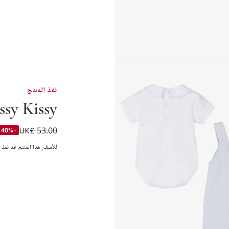
نفذ المنتج
ssy Kissy
UK£ 53.00
طقم دنغري قطن بيما 
-40%
للأسف, هذا المنتج قد نفذ.