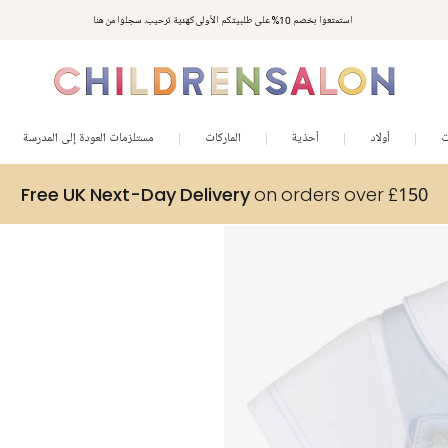
استمتعوا بخصم 10% على طلبيتكم الأولى كهدية ترحيب. سجلوا من هنا
ت
أولاد
أحذية
الماركات
مستلزمات العودة إلى المدرسة
Free UK Next-Day Delivery
on orders over £150