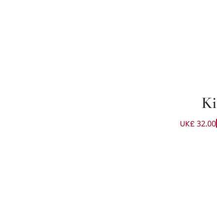
Ki
UK£ 32.00
لون أزرق للأولاد الرضع