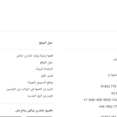
حول الموقع
قوموا بزيارة بوتيك تشلدرن صالون
لاء
حول الموقع
التزاماتنا البيئية
لوا بنا
فرص العمل
مواقع التسويق بالعمولة
01892 779
تقرير عن الفجوة في الرواتب بين الجنسين
02 
تقرير عن الرق الحديث
يكية:
+1-646-400-6655
+44 1892 7
تطبيق تشلدرن صالون متاح على
01892 481