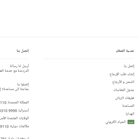
خدمة العملاء
إتصل بنا
إتصل بنا
أرسل لنا رسالة
الدردشة مع خدمة العم
إنشاء طلب الإرجاع
الشحن و الأرجاع
إتصلوا بنا
بحاجة الى مساعدة؟ إتص
جدول المقاسات
تعليقات الزبائن
المملكة المتحدة:
 110
المساعدة
أستراليا:
8310 9990
الهدايا
الولايات المتّحدة الأمر
الحياد الكربوني
جديد
مكالمات دولية:
79110
إستعلامات عامة:
 781