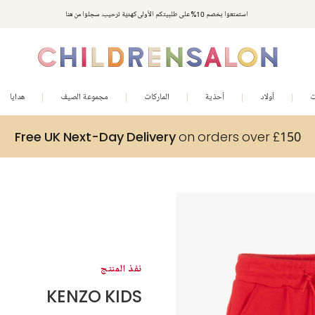
استمتعوا بخصم 10% على طلبيتكم الأولى كهدية ترحيب. سجلوا من هنا
ت
أولاد
أحذية
الماركات
مجموعة الصيف
هدايا
Free UK Next-Day Delivery
on orders over £150
نفذ المنتج
KENZO KIDS