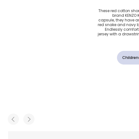
ثعبان
These red cotton short
brand KENZO KI
ن أحمر
capsule, they have a
red snake and navy b
Endlessly comfort
jersey with a drawstr