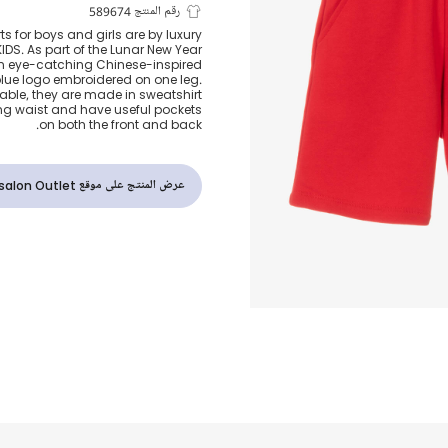
شورت بنقشة ال
رقم المنتج 589674
s for boys and girls are by luxury
DS. As part of the Lunar New Year
قطن جيرسي لو
n eye-catching Chinese-inspired
lue logo embroidered on one leg.
able, they are made in sweatshirt
ing waist and have useful pockets
on both the front and back.
عرض المنتج على موقع Childrensalon Outlet