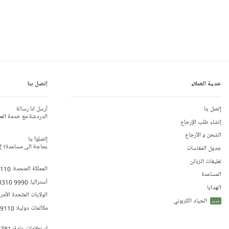
خدمة العملاء
إتصل بنا
إتصل بنا
أرسل لنا رسالة
الدردشة مع خدمة العم
إنشاء طلب الإرجاع
الشحن و الأرجاع
إتصلوا بنا
بحاجة الى مساعدة؟ إتص
جدول المقاسات
تعليقات الزبائن
المملكة المتحدة:
 110
المساعدة
أستراليا:
8310 9990
الهدايا
الولايات المتّحدة الأمر
الحياد الكربوني
جديد
مكالمات دولية:
79110
إستعلامات عامة:
 781