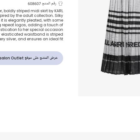
تنورة بكسرات 
رقم المنتج 608607
r, boldly striped midi skirt by KARL
ired by the adult collection. Silky
وأسود للبنات
 it is elegantly pleated, with some
g repeat logos, adding a touch of
stication to her special occasion
 elasticated waistband is striped
ery silver, and ensures an ideal fit.
عرض المنتج على موقع Childrensalon Outlet