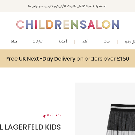
استمتعوا بخصم 10% على طلبيتكم الأولى كهدية ترحيب. سجلوا من هنا
ال رضع
بنات
أولاد
أحذية
الماركات
هدايا
Free UK Next-Day Delivery
on orders over £150
نفذ المنتج
L LAGERFELD KIDS