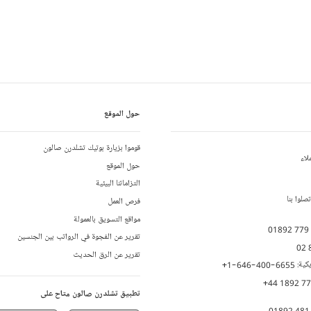
حول الموقع
قوموا بزيارة بوتيك تشلدرن صالون
لاء
حول الموقع
التزاماتنا البيئية
لوا بنا
فرص العمل
مواقع التسويق بالعمولة
01892 779
تقرير عن الفجوة في الرواتب بين الجنسين
02 
تقرير عن الرق الحديث
يكية:
+1-646-400-6655
+44 1892 7
تطبيق تشلدرن صالون متاح على
01892 481