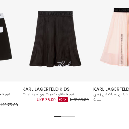
KARL LAGERFELD KIDS
KARL LAGERFELD
شيفون بطيات لون زهري
تنورة ساتان بكسرات لون أسود للبنات
تنورة ج
للبنات
UK£ 89.00
UK£ 36.00
-60%
UK£ 75.00