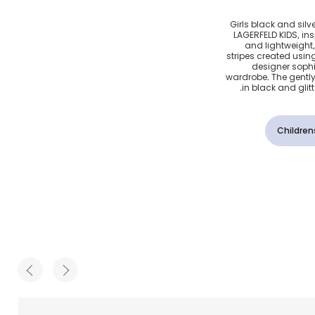
لون فضي
Girls black and silve
LAGERFELD KIDS, insp
and lightweight,
stripes created usin
designer sophi
wardrobe. The gently
in black and glitt