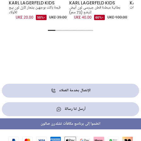
KARL LAGERFELD KIDS
KARL LAGERFELD KIDS
KARL
للبنات
بطانية مبطنة قطن جيرسي لون أبيض
قبعة باكت بوجهين بشعار كارل لون بيج
قبعة
للرضع (73 سم)
للأولاد
0.00
UK£ 20.00
UK£ 39.00
UK£ 40.00
UK£ 100.00
-50%
-60%
الإتصال بخدمة العملاء
أرسل لنا رسالة
انضموا إلى برنامج مكافآت تشلدرن صالون