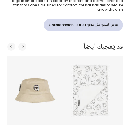
logo is embroidered in black on the front and a small branded
tab trims one side. Lined for comfort, the hat has ties to secure
under the chin.
عرض المنتج على موقع Childrensalon Outlet
قد يُعجبك أيضاً