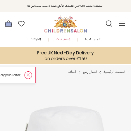
استمتعوا بخصم 10% على طلبيتكم الأولى كهدية ترحيب. سجلوا من هنا
الجديد لدينا
التخفيضات
الماركات
Free UK Next-Day Delivery
on orders over £150
الصفحة الرئيسية
أطفال رضع
قبعات