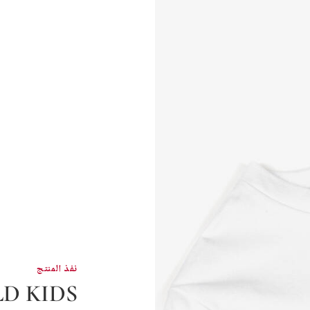
نفذ المنتج
D KIDS