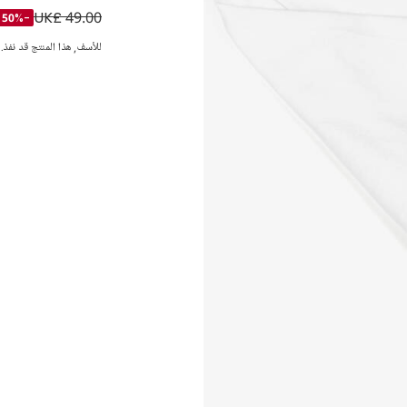
UK£ 49.00
تيشيرت قطن بطبعة ك
-50%
للأسف, هذا المنتج قد نفذ.