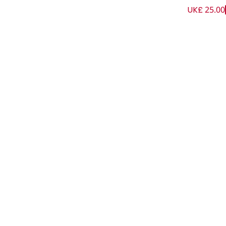
UK£ 25.00
ارل أيكونيك لون أبيض للأولاد