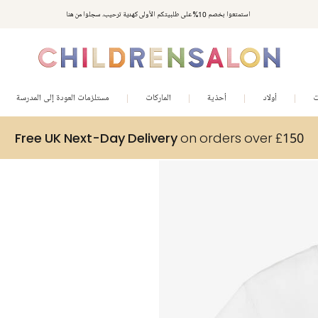
استمتعوا بخصم 10% على طلبيتكم الأولى كهدية ترحيب. سجلوا من هنا
ت
أولاد
أحذية
الماركات
مستلزمات العودة إلى المدرسة
Free UK Next-Day Delivery
on orders over £150