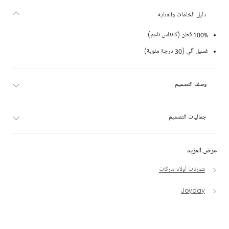
دليل الخامات والعناية
100% قطن (كانفاس ناعم)
غسيل آلي (30 درجة مئوية)
وصف التصميم
جماليات التصميم
عرض المزيد
شورتات أولاد ماركات
Joyday