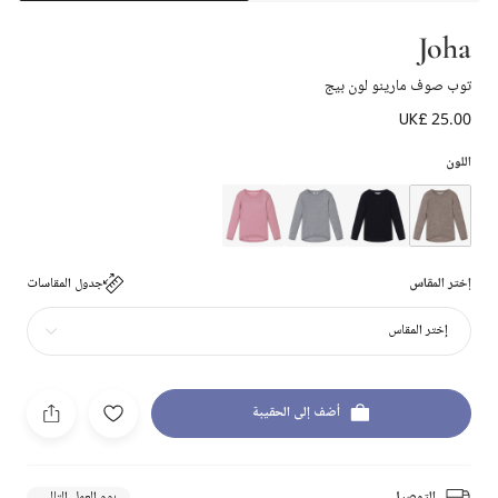
Joha
توب صوف مارينو لون بيج
UK£ 25.00
اللون
إختر المقاس
جدول المقاسات
إختر المقاس
أضف إلى الحقيبة
التوصيل
يوم العمل التالي