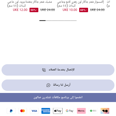
8.00
 للبنات
إكسسوار شعر جاكار لون زهري لامع وعاجي
مشبك شعر جاكار بنقشة ورود لون عاجي
للبنات (11 سم)
للبنات (11 سم)
UK£ 12.00
UK£ 24.00
UK£ 10.00
UK£ 24.00
-50%
-60%
الإتصال بخدمة العملاء
أرسل لنا رسالة
انضموا إلى برنامج مكافآت تشلدرن صالون