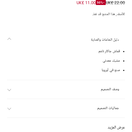
إكسسوار شعر جاكار لون عاجي وأزرق للبنات (12 سم)
UK£ 11.00
UK£ 22.00
-50%
للأسف, هذا المنتج قد نفذ.
دليل الخامات والعناية
قماش جاكار ناعم
مشبك معدني
صنع في أوروبا
وصف التصميم
جماليات التصميم
عرض المزيد