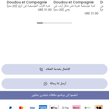
Doudou et Compagnie
Doudou et Compagnie
Doud
 دب لون
لعبة موسيقية طرية على شكل أرنب لون
لعبة الأرنب الموسيقية لون أزرق (20 سم)
ل
زهري (20 سم)
UK£ 31.00
3.00
UK£ 31.00
الإتصال بخدمة العملاء
أرسل لنا رسالة
انضموا إلى برنامج مكافآت تشلدرن صالون