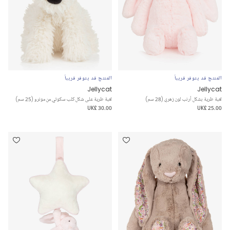
المنتج قد يتوفر قريباً
المنتج قد يتوفر قريباً
Jellycat
Jellycat
لعبة طرية بشكل أرنب لون زهري (28 سم)
لعبة طرية على شكل كلب سكوتي من مونرو (25 سم)
UK£ 30.00
UK£ 25.00