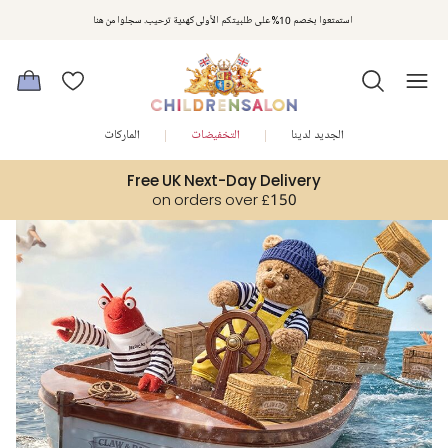
مكافآت تشلدرن صالون | اجمعوا النقاط مع كل عملية شراء لتحصلوا على هدايا حصرية وعروض مصممة خصيصا لتلبي
استمتعوا بخصم 10% على طلبيتكم الأولى كهدية ترحيب. سجلوا من هنا
متطلباتكم
الجديد لدينا
التخفيضات
الماركات
Free UK Next-Day Delivery
on orders over £150