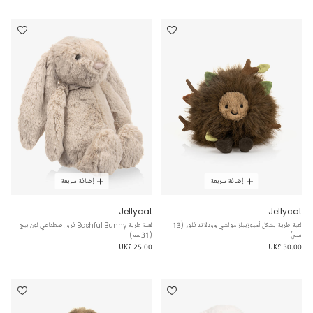
إضافة سريعة
إضافة سريعة
Jellycat
Jellycat
لعبة طرية بشكل أميوزيبلز مولشي وودلاند فلور (13
لعبة طرية Bashful Bunny فرو إصطناعي لون بيج
سم)
(31سم)
UK£ 25.00
UK£ 30.00