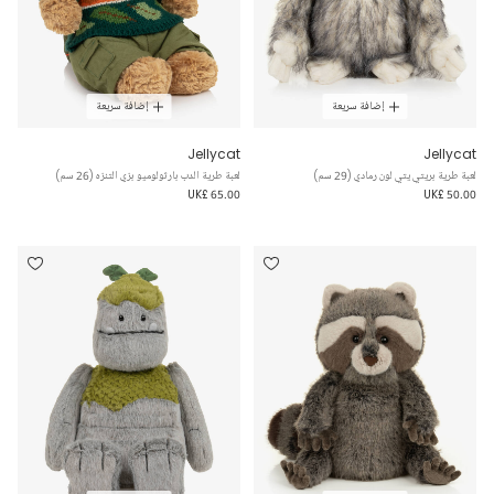
إضافة سريعة
إضافة سريعة
Jellycat
Jellycat
لعبة طرية بريتي يتي لون رمادي (29 سم)
لعبة طرية الدب بارثولوميو بزي التنزه (26 سم)
UK£ 65.00
UK£ 50.00