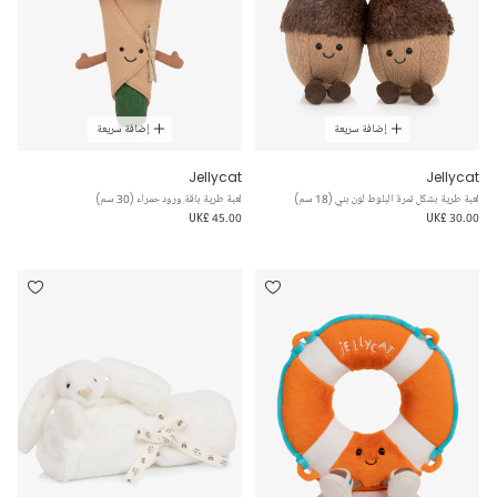
إضافة سريعة
إضافة سريعة
Jellycat
Jellycat
لعبة طرية بشكل ثمرة البلوط لون بني (18 سم)
لعبة طرية باقة ورود حمراء (30 سم)
UK£ 45.00
UK£ 30.00