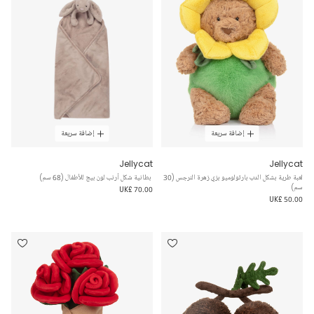
إضافة سريعة
إضافة سريعة
Jellycat
Jellycat
لعبة طرية بشكل الدب بارثولوميو بزي زهرة النرجس (30
بطانية شكل أرنب لون بيج للأطفال (68 سم)
سم)
UK£ 70.00
UK£ 50.00