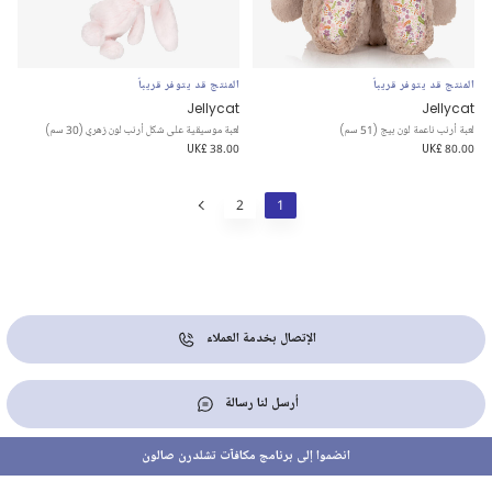
المنتج قد يتوفر قريباً
المنتج قد يتوفر قريباً
Jellycat
Jellycat
لعبة أرنب ناعمة لون بيج (51 سم)
لعبة موسيقية على شكل أرنب لون زهري (30 سم)
UK£ 38.00
UK£ 80.00
2
1
الإتصال بخدمة العملاء
أرسل لنا رسالة
انضموا إلى برنامج مكافآت تشلدرن صالون