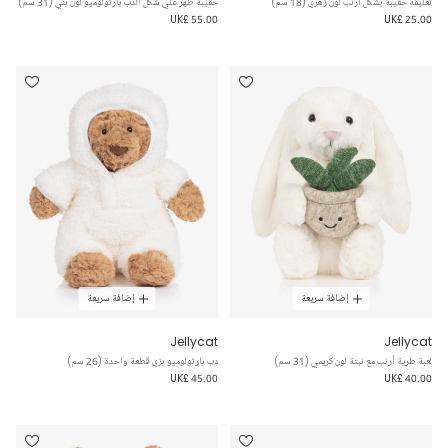
تعليقة حقيبة بشكل أرنب لون زهري (18 سم)
حقيبة ظهر علي شكل الدب بارثولوميو لون بني (31 سم)
UK£ 55.00
UK£ 25.00
إضافة سريعة
إضافة سريعة
Jellycat
Jellycat
لعبة طرية أرنب مع نبتة لون كريمي (31 سم)
دب بارثولوميو بزي قطعة واحدة (26 سم)
UK£ 45.00
UK£ 40.00