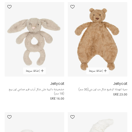
إضافة سريعة
إضافة سريعة
Jellycat
Jellycat
دمية لتهدئة الرضيع شكل دب لون بني(30 سم)
خشخيشة دائرية على شكل أرنب فرو صناعي لون بيج
(18 سم)
UK£ 23.00
UK£ 16.00