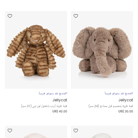
المنتج قد يتوفر قريباً
المنتج قد يتوفر قريباً
Jellycat
Jellycat
لعبة طرية بتصميم فيل سمادج (24 سم)
لعبة طرية أرنب باشفول لون بني (31 سم)
UK£ 40.00
UK£ 30.00