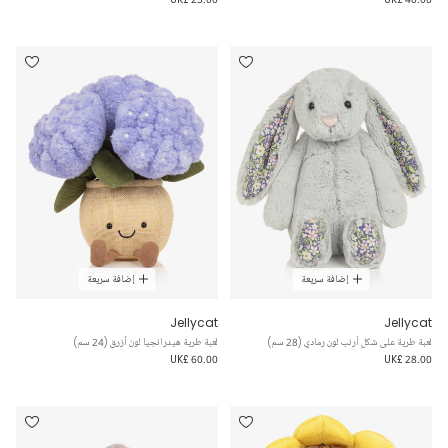
إضافة سريعة
إضافة سريعة
Jellycat
Jellycat
لعبة طرية على شكل أرنب لون رمادي (28 سم)
لعبة طرية هيدرانجيا لون أزرق (24 سم)
UK£ 60.00
UK£ 28.00