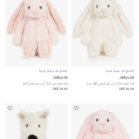
المنتج قد يتوفر قريباً
المنتج قد يتوفر قريباً
Jellycat
Jellycat
لعبة طرية بشكل أرنب لون كريمي (38 سم)
لعبة طرية على شكل أرنب لون زهري فاتح
UK£ 28.00
UK£ 40.00