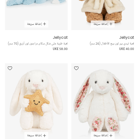
إضافة سريعة
إضافة سريعة
Jellycat
Jellycat
لعبة تيدي بير لون بيج للأطفال (26 سم)
لعبة طرية على شكل سكاى دراجون لون أزرق (70 سم)
UK£ 58.00
UK£ 40.00
إضافة سريعة
إضافة سريعة